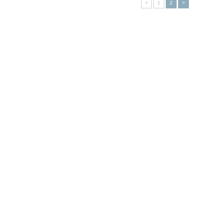
<
1
2
>