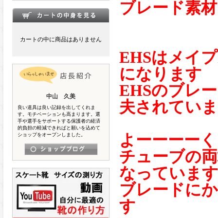
ブレード素材
カートの中に商品はありません
EHSはメイ
になります
EHSのブレ
中山 久美
夫されてい
良い道具は良い記録を出してくれま
す。モチベーションも高まります。選
手や選手をサポートする保護者の経済
的負担の軽減できればと願いを込めて
よーーーーく
ショップをオープンしました。
チューブの両
なっていま
ブレードにか
す