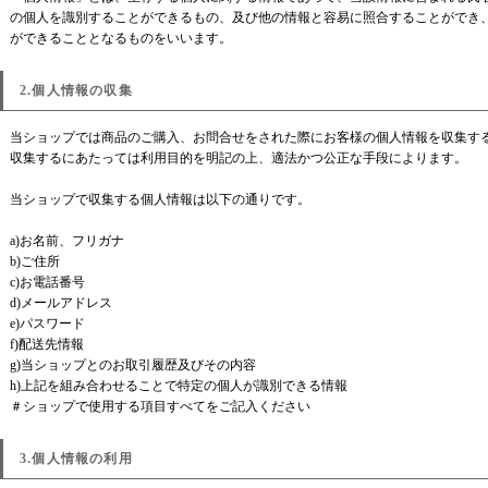
の個人を識別することができるもの、及び他の情報と容易に照合することができ
ができることとなるものをいいます。
2.個人情報の収集
当ショップでは商品のご購入、お問合せをされた際にお客様の個人情報を収集す
収集するにあたっては利用目的を明記の上、適法かつ公正な手段によります。
当ショップで収集する個人情報は以下の通りです。
a)お名前、フリガナ
b)ご住所
c)お電話番号
d)メールアドレス
e)パスワード
f)配送先情報
g)当ショップとのお取引履歴及びその内容
h)上記を組み合わせることで特定の個人が識別できる情報
＃ショップで使用する項目すべてをご記入ください
3.個人情報の利用