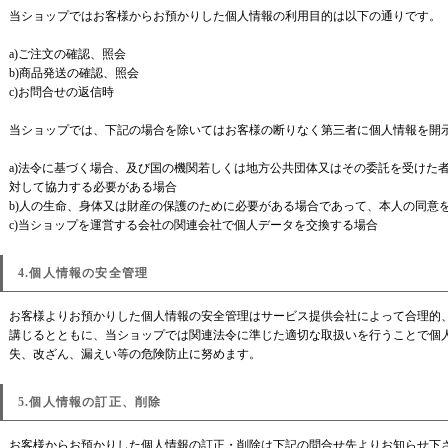
当ショップではお客様からお預かりした個人情報の利用目的は以下の通りです。
a)ご注文の確認、照会
b)商品発送の確認、照会
c)お問合せの返信時
当ショップでは、下記の場合を除いてはお客様の断りなく第三者に個人情報を開
a)法令に基づく場合、及び国の機関若しくは地方公共団体又はその委託を受けた
対して協力する必要がある場合
b)人の生命、身体又は財産の保護のために必要がある場合であって、本人の同意
c)当ショップを運営する会社の関連会社で個人データを交換する場合
4.個人情報の安全管理
お客様よりお預かりした個人情報の安全管理はサービス提供会社によって合理的
講じるとともに、当ショップでは関連法令に準じた適切な取扱いを行うことで個
失、改ざん、漏えい等の危険防止に努めます。
5.個人情報の訂正、削除
お客様からお預かりした個人情報の訂正・削除は下記の問合せ先よりお知らせ下