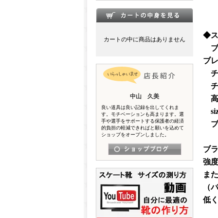
◆
カートの中に商品はありません
ブレ
ブレ
チ
チ
中山 久美
高
良い道具は良い記録を出してくれま
si
す。モチベーションも高まります。選
手や選手をサポートする保護者の経済
ブ
的負担の軽減できればと願いを込めて
ショップをオープンしました。
ブ
強度
また
（バ
低