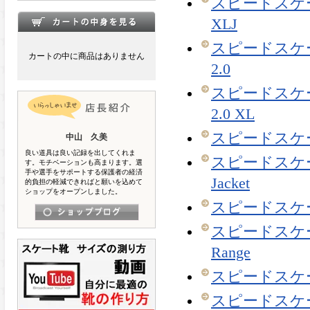
スピードスケート |
XLJ
スピードスケート |
カートの中に商品はありません
2.0
スピードスケート |
2.0 XL
スピードスケート 
中山 久美
良い道具は良い記録を出してくれま
スピードスケート 
す。モチベーションも高まります。選
手や選手をサポートする保護者の経済
Jacket
的負担の軽減できればと願いを込めて
ショップをオープンしました。
スピードスケート 
スピードスケート 
Range
スピードスケート 
スピードスケート 