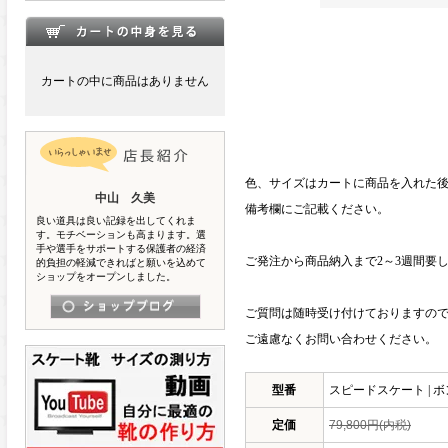
カートの中に商品はありません
色、サイズはカートに商品を入れた
中山 久美
備考欄にご記載ください。
良い道具は良い記録を出してくれま
す。モチベーションも高まります。選
手や選手をサポートする保護者の経済
ご発注から商品納入まで2～3週間要
的負担の軽減できればと願いを込めて
ショップをオープンしました。
ご質問は随時受け付けておりますの
ご遠慮なくお問い合わせください。
型番
スピードスケート | ボント 
定価
79,800円(内税)