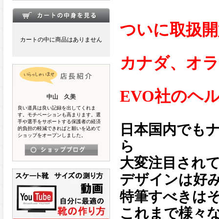
ついに取扱開
カートの中に商品はありません
カナダ、オラ
EVO社のヘ
中山 久美
良い道具は良い記録を出してくれま
す。モチベーションも高まります。選
手や選手をサポートする保護者の経済
日本国内でも
的負担の軽減できればと願いを込めて
ショップをオープンしました。
ら
大変注目され
デザインは好
特筆すべきは
これまで様々な