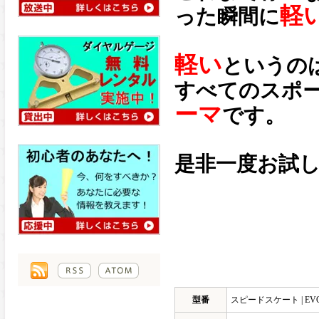
軽
った瞬間に
軽い
というの
すべてのスポ
ーマ
です。
是非一度お試
型番
スピードスケート | EVO