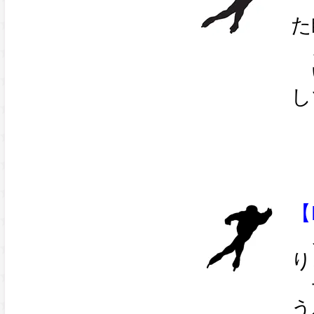
「
た
こ
い
し
【
ス
り
チ
う