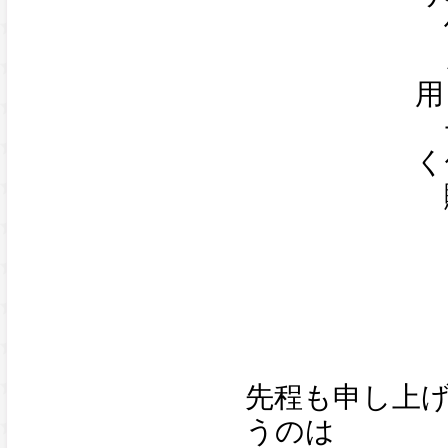
使
こ
用
チ
く
購
先程も申し上
うのは