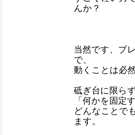
んか？
当然です、ブ
で、
動くことは必
砥ぎ台に限ら
「何かを固定
どんなことで
ます。