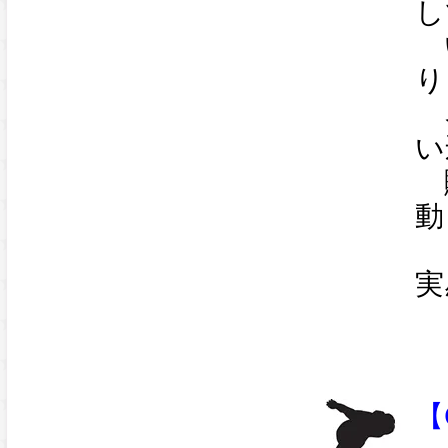
し
い
り
ネ
い
購
動
「
実
【