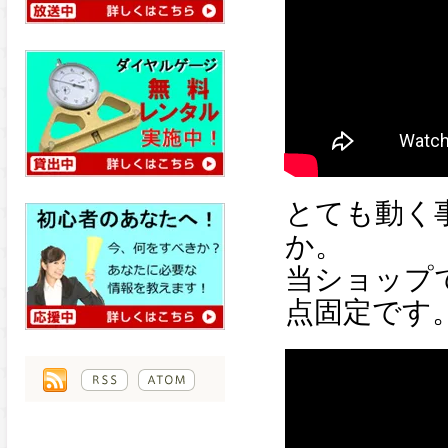
とても動く
か。
当ショップ
点固定です