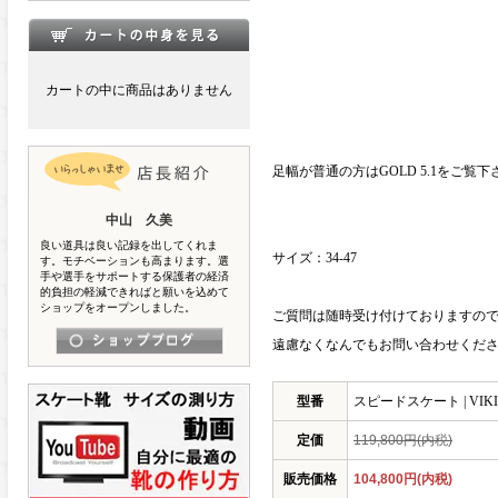
カートの中に商品はありません
足幅が普通の方はGOLD 5.1をご
中山 久美
良い道具は良い記録を出してくれま
サイズ：34-47
す。モチベーションも高まります。選
手や選手をサポートする保護者の経済
的負担の軽減できればと願いを込めて
ショップをオープンしました。
ご質問は随時受け付けておりますの
遠慮なくなんでもお問い合わせくだ
型番
スピードスケート | VIKING 
定価
119,800円(内税)
販売価格
104,800円(内税)