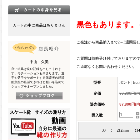
黒色もあります。
カートの中に商品はありません
ご発注から商品納入まで2～3週間要
ご質問は随時受け付けておりますの
中山 久美
ご遠慮なくお問い合わせください。
良い道具は良い記録を出してくれま
す。モチベーションも高まります。選
手や選手をサポートする保護者の経済
的負担の軽減できればと願いを込めて
型番
ボント | Bont 
ショップをオープンしました。
定価
89,800円(
販売価格
87,800円(
購入数
33 ： 212mm （1